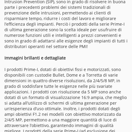
Intrusion Prevention (SIP), sono in grado di risolvere in buona
parte i precedenti problemi dei sistemi tradizionali di
prevenzione delle intrusioni, permettendo ai clienti di
risparmiare tempo, ridurre i costi del lavoro e migliorare
l’efficienza degli impianti. Perciò i prodotti della serie Prime-I
di ultima generazione sono la scelta ideale per usufruire di
numerose funzioni utili e intelligenti a prezzi convenienti e
sono in grado di adattarsi alle esigenze degli impianti di tutti i
distributori operanti nel settore delle PMI!
Immagini brillanti e dettagliate
I prodotti Prime-I, dotati di obiettivi fissi e motorizzati, sono
disponibili con custodie Bullet, Dome e a Torretta di varie
dimensioni in quattro diverse risoluzioni, da 2/4/5/8 MP, in
grado di soddisfare tutte le esigenze nelle più svariate
applicazioni. I prodotti con risoluzione da 5 MP sono anche
dotati di un formato di visualizzazione 16:9 ampia, che meglio
si adatta all’utilizzo di schermi di ultima generazione per
un’esperienza d’uso ottimale. Inoltre, i prodotti dotati degli
ampi obiettivi F1.2 nei modelli con obiettivo motorizzato da
2/4/5 MP, permettono a una maggiore quantità di luce di
attraversare l’obiettivo, garantendo immagini di qualità
migliore. I prodotti della serie Prime-I (ad esclusione dei