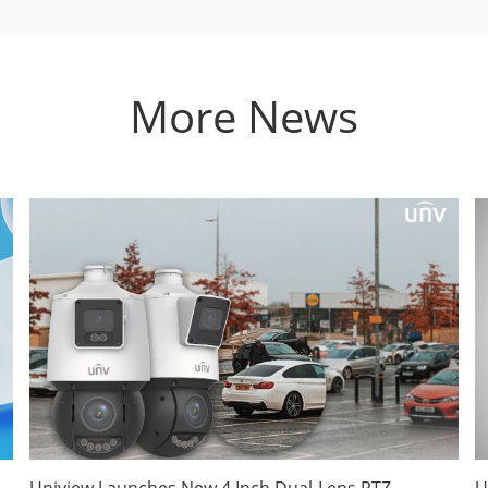
More News
Uniview Launches New 4 Inch Dual-Lens PTZ
U