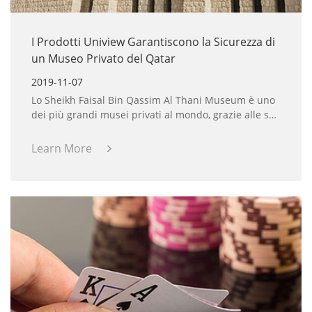
I Prodotti Uniview Garantiscono la Sicurezza di
un Museo Privato del Qatar
2019-11-07
Lo Sheikh Faisal Bin Qassim Al Thani Museum è uno
dei più grandi musei privati al mondo, grazie alle sue
collezioni che comprendono oltre 15.000 pezzi. Gli
affidabili prodotti delle soluzioni Uniview sono stati
Learn More
scelti per garantire la sicurezza di tale museo, in un
simbolico abbraccio tra le meraviglie della cultura
antica, ospitate dal museo, e quelle della tecnologia
moderna.