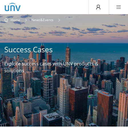
Home
News&Events
Success Cases
Explore success cases with UNV products &
solutions