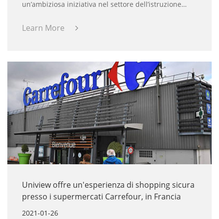
un’ambiziosa iniziativa nel settore dell’istruzione
lanciata dall’Abu Dhabi Educational Counci (ADEC).
Questo programma intende promuovere nuove
Learn More
opportunità formative per i bambini dell'area.
Uniview offre un'esperienza di shopping sicura
presso i supermercati Carrefour, in Francia
2021-01-26