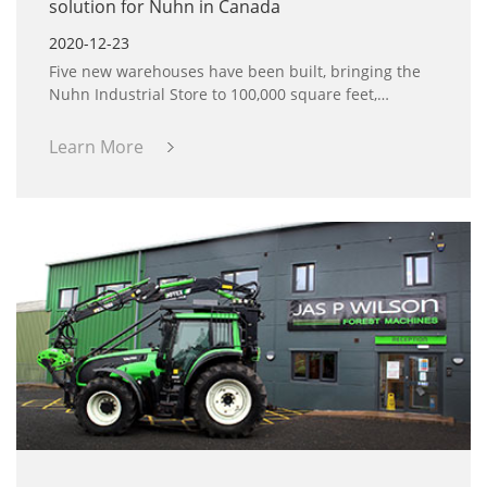
solution for Nuhn in Canada
2020-12-23
Five new warehouses have been built, bringing the
Nuhn Industrial Store to 100,000 square feet,
resulting in higher requirements for video
surveillance systems to ensure the safety of daily
Learn More
operations. Together with Excellence Security and
Automation, Uniview provides Nuhn Industries Ltd.
with a comprehensive industrial park monitoring
solution.