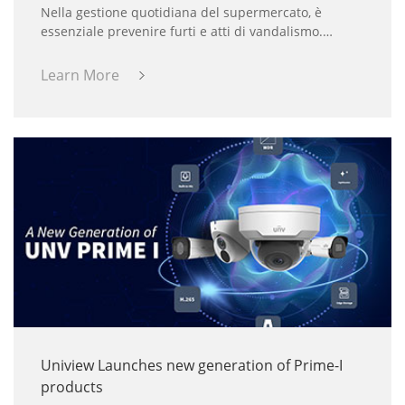
Nella gestione quotidiana del supermercato, è
essenziale prevenire furti e atti di vandalismo.
Quando ci sono troppi clienti, il monitoraggio in
tempo reale è necessario per prevenire eventuali
Learn More
incidenti.
Uniview Launches new generation of Prime-I
products