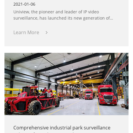
2021-01-06
Uniview, the pioneer and leader of IP video
surveillance, has launched its new generation of
Prime-I series products. As is known to all,
conventional intrusion prevention products always
Learn More
have limitations such as lack of visualization, high
installation cost, high false alarm rate, etc.
Comprehensive industrial park surveillance