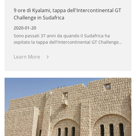
9 ore di Kyalami, tappa dell'Intercontinental GT
Challenge in Sudafrica
2020-01-20
Sono passati 37 anni da quando il Sudafrica ha
ospitato la tappa dell'Intercontinental GT Challenge
sul circuito di Kyalami e si prevede che quest'anno
sarà il più grande evento automobilistico in
Learn More
Sudafrica.