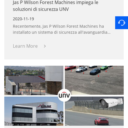
Jas P Wilson Forest Machines impiega le
soluzioni di sicurezza UNV
2020-11-19
Recentemente, Jas P Wilson Forest Machines ha
installato un sistema di sicurezza all'avanguardia
UNV allo scopo di garantire la sorveglianza della sua
sede di 20.000 metri quadrati di Dalbeattie, nel sud-
Learn More
ovest della Scozia, con officine, laboratori di
progettazione, uffici e un centro di formazione
dedicato.