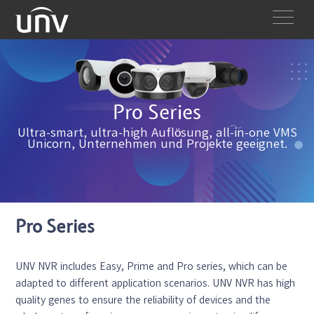
Pro Series
Ultra-smart, ultra-high Auflösung, all-in-one VMS
Unicorn, Unternehmen und Projekte geeignet.
Pro Series
UNV NVR includes Easy, Prime and Pro series, which can be
adapted to different application scenarios. UNV NVR has high
quality genes to ensure the reliability of devices and the