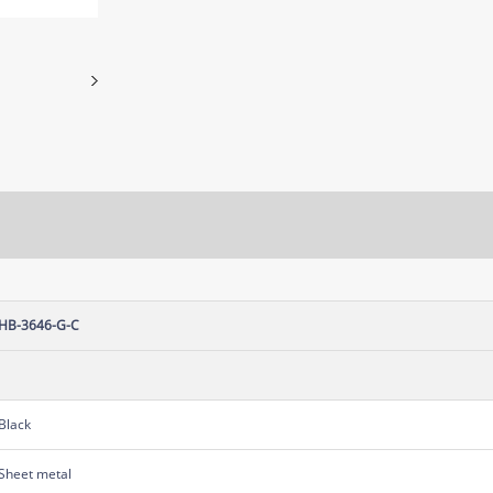
HB-3646-G-C
Black
Sheet metal