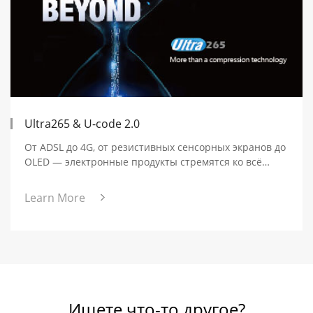
Ultra265 & U-code 2.0
От ADSL до 4G, от резистивных сенсорных экранов до
OLED — электронные продукты стремятся ко всё
более высокой чёткости. Начиная с разрешения D1,
продукты для видеонаблюдения достигли 4K, что в 25
Learn More
раз выше. Однако скорость развития...
Ищете что-то другое?