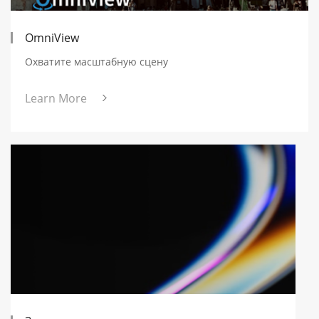
OmniView
Охватите масштабную сцену
Learn More