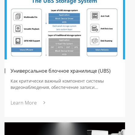
Универсальное блочное хранилище (UBS)
Как критически важный компонент системы
видеонаблюдения, обеспечение записи
видеоданных является ключевым условием
сохранения всей необходимой информации.
Learn More
Современная тенденция в сфере
видеонаблюдения — увеличение длительности и
объёмов записи — создаёт угрозу для
эффективности и надёжности хранения данных.