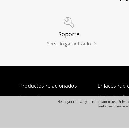
Soporte
Servicio garantizado
Productos relacionados
Enlaces rápi
Tienda de aplic
Uniarch
Hello, your privacy is important to us. Univi
Cómo comprar
websites, please ac
Exhibición VNU
Boletín de Notic