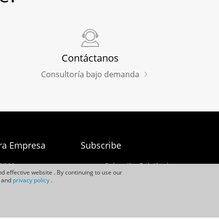
Contáctanos
Consultoría bajo demanda
ra Empresa
Subscribe
enos
Subscribe Boletín de
d effective website . By continuing to use our
Noticias
s
and
privacy policy
.
de Gestión