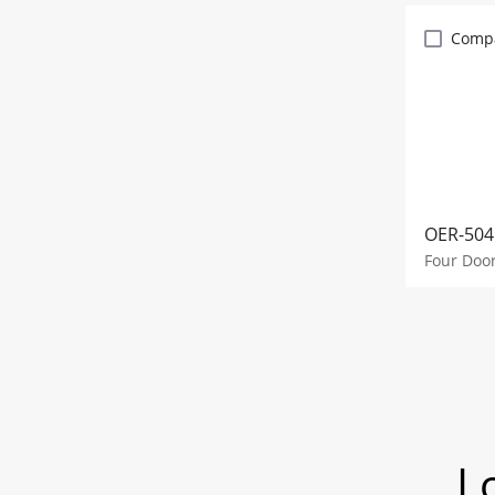
Comp
OER-504
Four Door
L