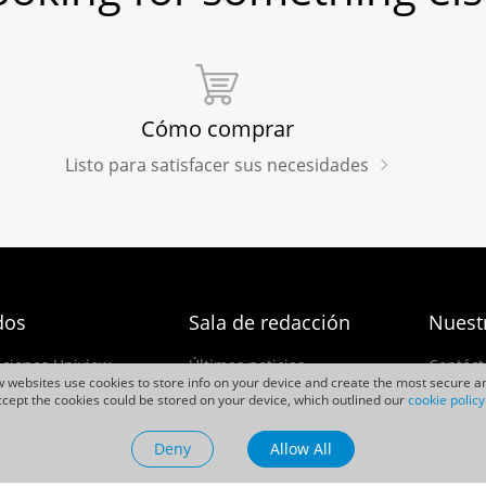
Cómo comprar
Listo para satisfacer sus necesidades
dos
Sala de redacción
Nuest
aciones Uniview
Últimas noticias
Contáct
ew websites use cookies to store info on your device and create the most secure an
Casos de Éxito
Carrera
cept the cookies could be stored on your device, which outlined our
cookie policy
ias
Eventos
Centro 
Deny
Allow All
Videos