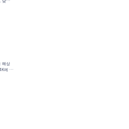
 낮과
은 해상
4K에 도
 증가