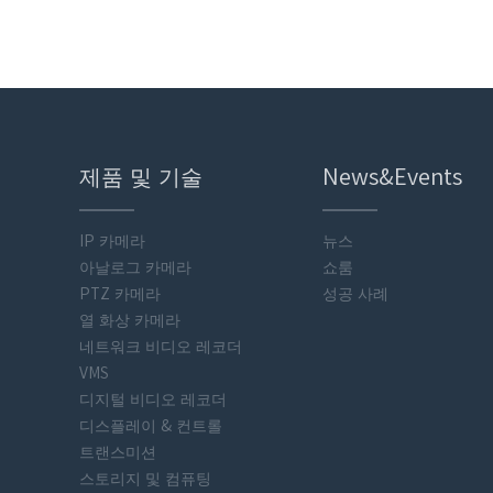
제품 및 기술
News&Events
IP 카메라
뉴스
아날로그 카메라
쇼룸
PTZ 카메라
성공 사례
열 화상 카메라
네트워크 비디오 레코더
VMS
디지털 비디오 레코더
디스플레이 & 컨트롤
트랜스미션
스토리지 및 컴퓨팅