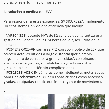
vibraciones e iluminación variable).
La solución a medida de UNV
Para responder a estas exigencias, SV SICUREZZA implementó
un ecosistema UNV de alta eficiencia que incluye:
·
NVR504-32B
: potente NVR de 32 canales que garantiza una
gestión de vídeo fluida las 24 horas del día, los 7 días de la
semana.
·
IPC6424SR-X25-VF
: cámaras PTZ con zoom óptico de 25× que
ofrecen detalles nítidos a larga distancia (por ejemplo,
seguimiento de vehículos a gran velocidad), combinando
analíticas inteligentes, durabilidad de grado industrial
(IP67/IK10) e instalación sin complicaciones.
·
IPC3232SB-ADZK-I0
: cámaras domo inteligentes motorizadas
para una
cobertura de 360°
en zonas críticas como accesos y
gradas, equipadas con detección inteligente de movimiento.