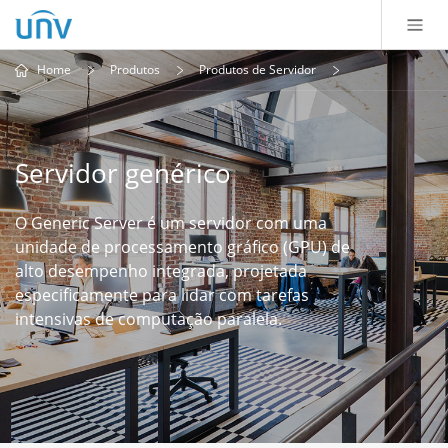
Home
Produtos
Produtos de Servidor
Servidor genérico
O Generic Server é um servidor com uma
unidade de processamento gráfico (GPU) de
alto desempenho integrada, projetada
especificamente para lidar com tarefas
intensivas de computação paralela.