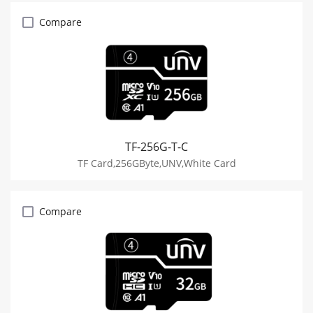
Compare
TF-256G-T-C
TF Card,256GByte,UNV,White Card
Compare