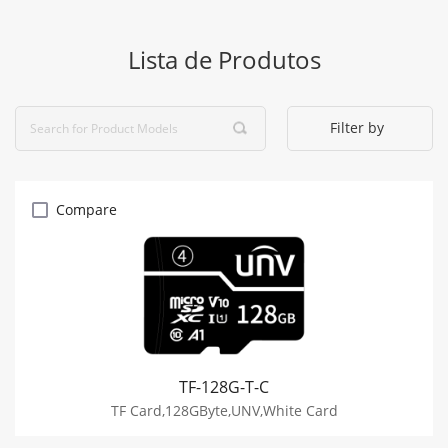
Lista de Produtos
Filter by
Compare
TF-128G-T-C
TF Card,128GByte,UNV,White Card