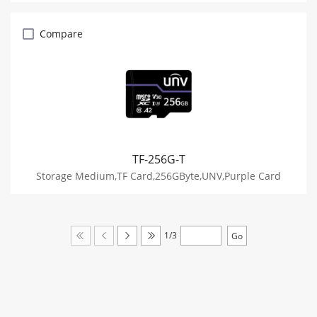
Compare
TF-256G-T
Storage Medium,TF Card,256GByte,UNV,Purple Card
1/3