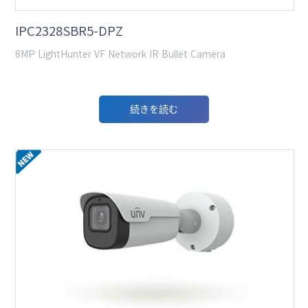
IPC2328SBR5-DPZ
8MP LightHunter VF Network IR Bullet Camera
続きを読む