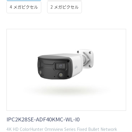
4 メガピクセル
2 メガピクセル
IPC2K28SE-ADF40KMC-WL-I0
4K HD ColorHunter Omniview Series Fixed Bullet Network