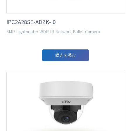
IPC2A28SE-ADZK-I0
8MP Lighthunter WDR IR Network Bullet Camera
続きを読む