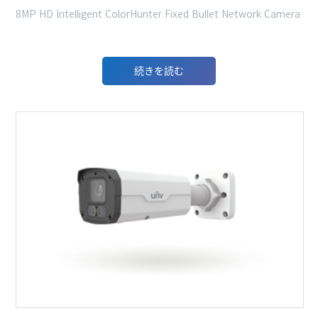
8MP HD Intelligent ColorHunter Fixed Bullet Network Camera
続きを読む