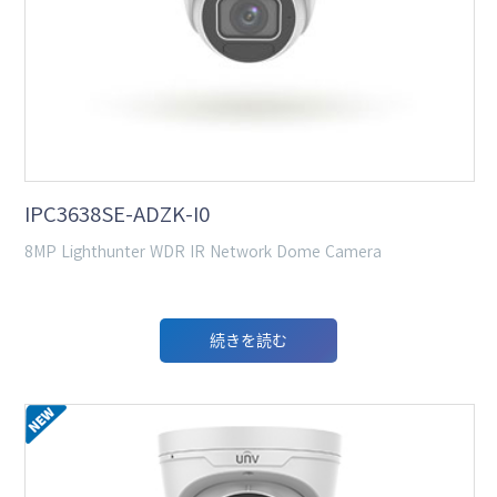
IPC3638SE-ADZK-I0
8MP Lighthunter WDR IR Network Dome Camera
続きを読む