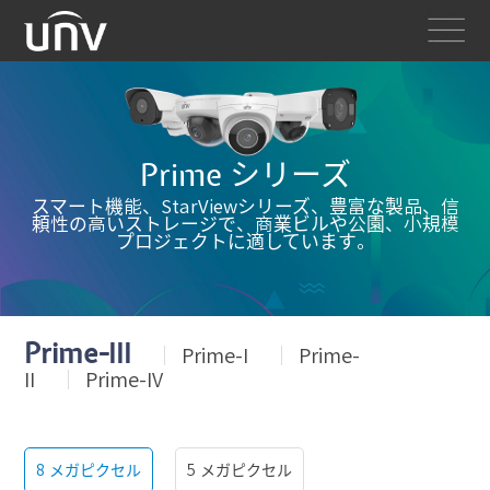
Prime シリーズ
スマート機能、StarViewシリーズ、豊富な製品、信
頼性の高いストレージで、商業ビルや公園、小規模
プロジェクトに適しています。
Prime-III
Prime-I
Prime-
II
Prime-IV
8 メガピクセル
5 メガピクセル