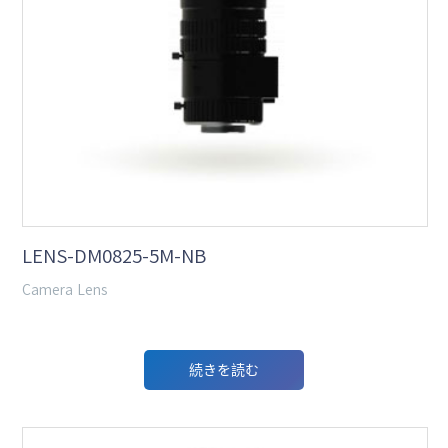
LENS-DM0825-5M-NB
Camera Lens
続きを読む